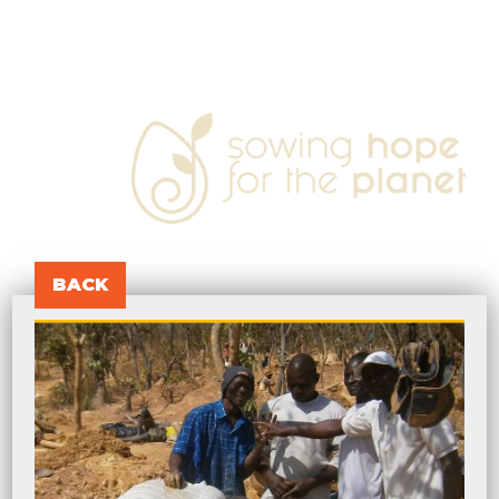
sowing
hope
for
the
planet
BACK